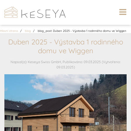
Hlavní strana
blog
blog_post: Duben 2025 - Výstavba 1 rodinného domu ve Wiggen
Duben 2025 - Výstavba 1 rodinného
domu ve Wiggen
Napsal(a): Keseya Swiss GmbH, Publikováno: 09.03.2025 (Vytvořeno:
09.03.2025)