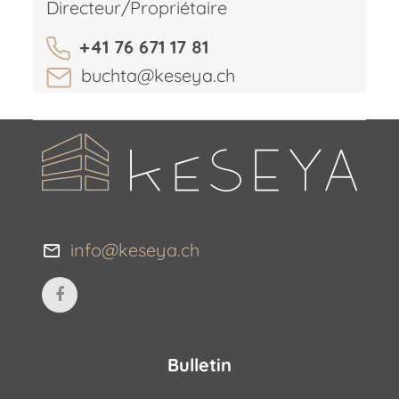
Directeur/Propriétaire
+41 76 671 17 81
buchta@keseya.ch
info@keseya.ch
Bulletin